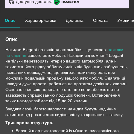
Доступна доставка
Опис
Характеристики
Доставка
Оплата
Умови п
Опис
Накидки Elegant на сидіння автомобіля - це яскраві
накидки
на сидіння
вашого автомобіля. Накидки від компанії Elegant
не тільки перетворять інтер'єр вашого автомобіля, але й
захистять його рідну оббивку сидінь від будь-яких забруднень,
незначних пошкоджень, що відіграє позитивну роль при
можливій подальшій продажу вашого автомобіля. Одягати ці
накидки дуже просто, робиться це протягом декількох хвилин.
Основною їхньою перевагою є те, що вони абсолютно не
заважають спрацюванню подушок безпеки. Встановлення
таких накидок займає від 15 до 20 хвилин.
Завдяки своїй багатошаровості накидки будуть надійним
захистом від розпечених сидінь влітку та крижаних – взимку.
Тришарова структура:
Верхній шар виготовлений із м'якого, високоякісного