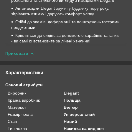
розкішного та стильного вигляду з накидками Elegant
Автонакидки Elegant зручні у будь-яку пору року,
зігрівають взимку і дарують комфорт улітку.
Стійкі до зламів, деформації та пошкоджень гострими
предметами.
Кріпляться до сидінь за допомогою карабінів та гачків
- ви самі їх встановите за лічені хвилини!
Приховати
Характеристики
Основні атрибути
Виробник
Elegant
Країна виробник
Польща
Матеріал
Велюр
Розмір чохла
Універсальний
Стан
Новий
Тип чохла
Накидка на сидіння