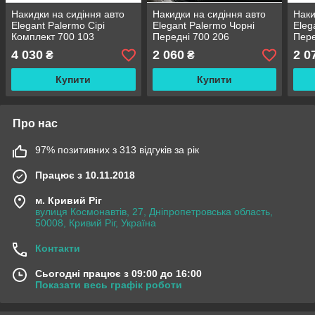
Накидки на сидіння авто
Накидки на сидіння авто
Наки
Elegant Palermo Сірі
Elegant Palermo Чорні
Eleg
Комплект 700 103
Передні 700 206
Пере
4 030
2 060
2 0
₴
₴
Купити
Купити
Про нас
97% позитивних з 313 відгуків за рік
Працює з 10.11.2018
м. Кривий Ріг
вулиця Космонавтів, 27, Дніпропетровська область,
50008, Кривий Ріг, Україна
Контакти
Сьогодні працює з 09:00 до 16:00
Показати весь графік роботи