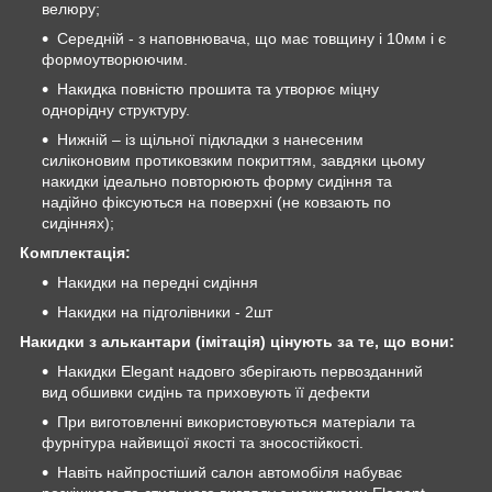
велюру;
Середній - з наповнювача, що має товщину і 10мм і є
формоутворюючим.
Накидка повністю прошита та утворює міцну
однорідну структуру.
Нижній – із щільної підкладки з нанесеним
силіконовим протиковзким покриттям, завдяки цьому
накидки ідеально повторюють форму сидіння та
надійно фіксуються на поверхні (не ковзають по
сидіннях);
Комплектація:
Накидки на передні сидіння
Накидки на підголівники - 2шт
Накидки з алькантари (імітація) цінують за те, що вони:
Накидки Elegant надовго зберігають первозданний
вид обшивки сидінь та приховують її дефекти
При виготовленні використовуються матеріали та
фурнітура найвищої якості та зносостійкості.
Навіть найпростіший салон автомобіля набуває