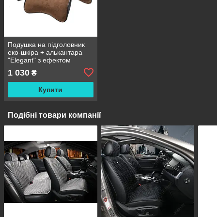
Подушка на підголовник
еко-шкіра + алькантара
"Elegant" з ефектом
пам'яті Коричнева 2шт
1 030
₴
(700 505)
Купити
Подібні товари компанії