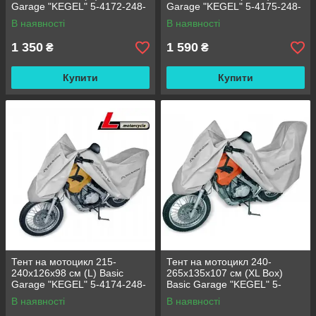
Garage "KEGEL" 5-4172-248-
Garage "KEGEL" 5-4175-248-
3020
3020
В наявності
В наявності
1 350
1 590
₴
₴
Купити
Купити
Тент на мотоцикл 215-
Тент на мотоцикл 240-
240х126х98 см (L) Basic
265х135х107 см (XL Box)
Garage "KEGEL" 5-4174-248-
Basic Garage "KEGEL" 5-
3020
4177-248-3020
В наявності
В наявності