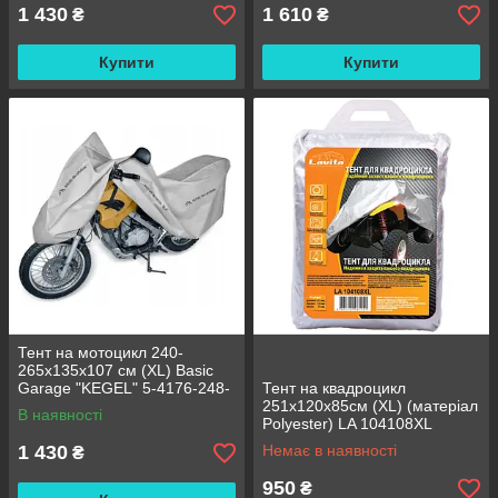
1 430
1 610
₴
₴
Купити
Купити
Тент на мотоцикл 240-
265х135х107 см (XL) Basic
Garage "KEGEL" 5-4176-248-
Тент на квадроцикл
3020
251x120x85см (XL) (матеріал
В наявності
Polyester) LA 104108XL
1 430
Немає в наявності
₴
950
₴