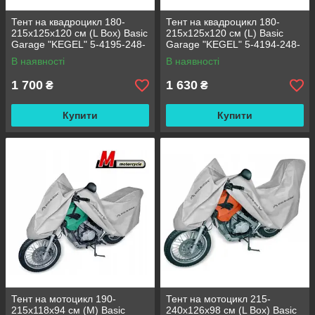
Тент на квадроцикл 180-
Тент на квадроцикл 180-
215х125х120 см (L Box) Basic
215х125х120 см (L) Basic
Garage "KEGEL" 5-4195-248-
Garage "KEGEL" 5-4194-248-
3020
3020
В наявності
В наявності
1 700
1 630
₴
₴
Купити
Купити
Тент на мотоцикл 190-
Тент на мотоцикл 215-
215х118х94 см (M) Basic
240х126х98 см (L Box) Basic