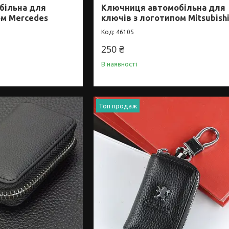
більна для
Ключниця автомобільна для
ом Mercedes
ключів з логотипом Mitsubish
46105
250 ₴
В наявності
Топ продаж