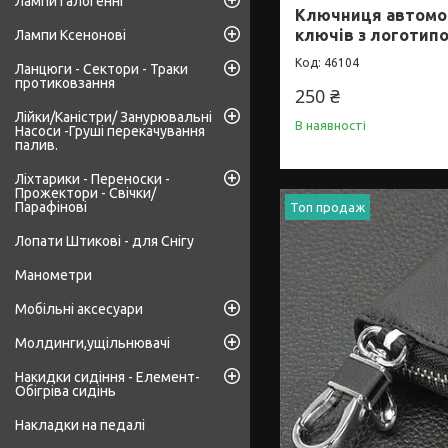
Лампи Галогенні
Ключниця автомо
ключів з логотип
Лампи Ксенонові
46104
Ланцюги - Сектори - Траки
протиковзання
250 ₴
Лійки/Каністри/ Занурювальні
В наявності
Насоси -Груші перекачування
палив.
Ліхтарики - Переноски -
Прожектори - Свічки/
Парафінові
Топ продаж
Лопати Штикові - для Снігу
Манометри
Мобільні аксесуари
Молдинги,ущільнювачі
Накидки сидіння - Елемент-
Обігріва сидінь
Накладки на педалі