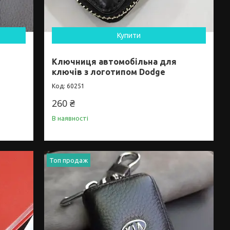
Купити
Ключниця автомобільна для
ключів з логотипом Dodge
60251
260 ₴
В наявності
Топ продаж