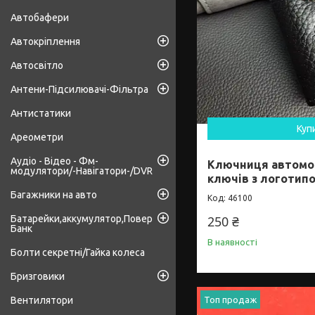
Автобафери
Автокріплення
Автосвітло
Антени-Підсилювачі-Фільтра
Антистатики
Куп
Ареометри
Аудіо - Відео - Фм-
Ключниця автомо
модулятори/-Навігатори-/DVR
ключів з логотипо
Багажники на авто
46100
Батарейки,аккумулятор,Повер
250 ₴
Банк
В наявності
Болти секретні/Гайка колеса
Бризговики
Вентилятори
Топ продаж