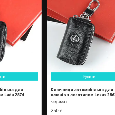
ити
Купити
більна для
Ключниця автомобільна для
м Lada 2874
ключів з логотипом Lexus 286
46414
250 ₴