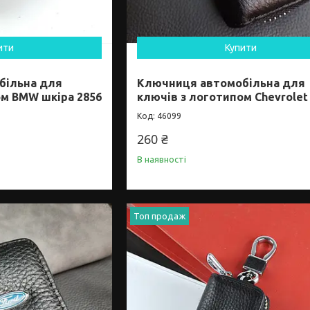
ити
Купити
більна для
Ключниця автомобільна для
ом BMW шкіра 2856
ключів з логотипом Chevrolet
46099
260 ₴
В наявності
Топ продаж