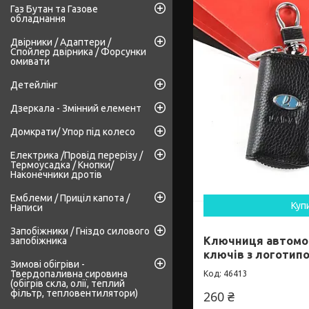
Газ Бутан та Газове
обладнання
Двірники / Адаптери /
Спойлер двірника / Форсунки
омивати
Детейлінг
Дзеркала - Змінний елемент
Домкрати/ Упор під колесо
Електрика /Провід перерізу /
Термоусадка / Кнопки/
Наконечники дротів
Емблеми / Приціл капота /
Куп
Написи
Запобіжники / Гніздо силового
Ключниця автомо
запобіжника
ключів з логотипо
Зимові обігріви -
Твердопаливна сировина
46413
(обігрів скла, олії, теплий
фільтр, тепловентилятори)
260 ₴