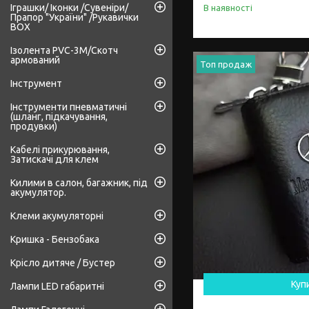
Іграшки/ Іконки /Сувеніри/
В наявності
Прапор "України" /Рукавички
BOX
Ізолента PVC-3М/Скотч
армований
Топ продаж
Інструмент
Інструменти пневматичні
(шланг, підкачування,
продувки)
Кабелі прикурювання,
Затискачі для клем
Килими в салон, багажник, під
акумулятор.
Клеми акумуляторні
Кришка - Бензобака
Крісло дитяче / Бустер
Куп
Лампи LED габаритні