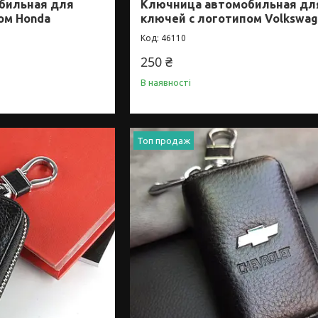
бильная для
Ключница автомобильная дл
ом Honda
ключей с логотипом Volkswa
46110
250 ₴
В наявності
Топ продаж