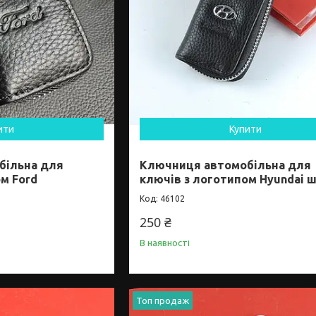
ити
Купити
більна для
Ключниця автомобільна для
м Ford
ключів з логотипом Hyundai ш
46102
250 ₴
В наявності
Топ продаж