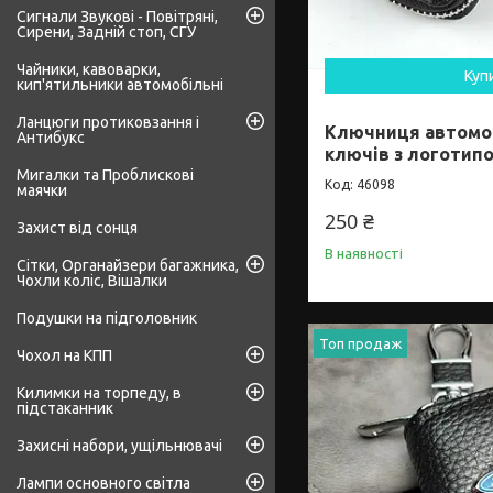
Сигнали Звукові - Повітряні,
Сирени, Задній стоп, СГУ
Чайники, кавоварки,
Куп
кип'ятильники автомобільні
Ланцюги протиковзання і
Ключниця автомо
Антибукс
ключів з логотип
Мигалки та Проблискові
46098
маячки
250 ₴
Захист від сонця
В наявності
Сітки, Органайзери багажника,
Чохли коліс, Вішалки
Подушки на підголовник
Топ продаж
Чохол на КПП
Килимки на торпеду, в
підстаканник
Захисні набори, ущільнювачі
Лампи основного світла