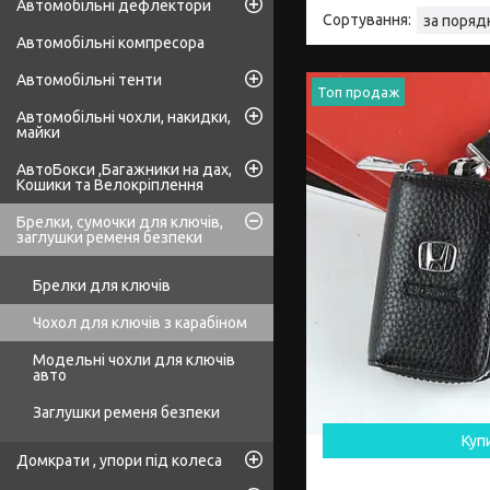
Автомобільні дефлектори
Автомобільні компресора
Автомобільні тенти
Топ продаж
Автомобільні чохли, накидки,
майки
АвтоБокси ,Багажники на дах,
Кошики та Велокріплення
Брелки, сумочки для ключів,
заглушки ременя безпеки
Брелки для ключів
Чохол для ключів з карабіном
Модельні чохли для ключів
авто
Заглушки ременя безпеки
Куп
Домкрати , упори під колеса