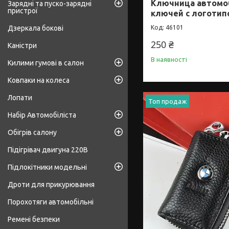
Ключница автомо
Зарядні та пуско-зарядні
пристрої
ключей с логотип
Дзеркала бокові
46101
250 ₴
Каністри
В наявності
Килими гумові в салон
Ковпаки на колеса
Лопати
Топ продаж
Набір Автомобіліста
Обігрів салону
Підігрівач двигуна 220В
Підлокітники модельні
Дроти для прикурювання
Порохотяги автомобільні
Ремені безпеки