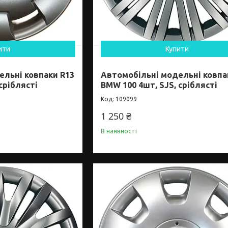
ити
Купити
ельні ковпаки R13
Автомобільні модельні ковпа
 сріблясті
BMW 100 4шт, SJS, сріблясті
109099
1 250 ₴
В наявності