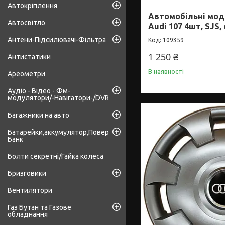
Автокріплення
Автомобільні мод
Автосвітло
Audi 107 4шт, SJS,
Антени-Підсилювачі-Фільтра
109359
1 250 ₴
Антистатики
В наявності
Ареометри
Аудіо - Відео - Фм-
модулятори/-Навігатори-/DVR
Багажники на авто
Батарейки,аккумулятор,Повер
Банк
Болти секретні/Гайка колеса
Бризговики
Вентилятори
Газ Бутан та Газове
обладнання