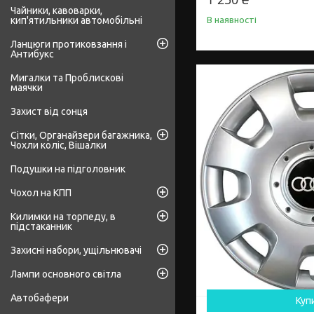
Чайники, кавоварки,
кип'ятильники автомобільні
В наявності
Ланцюги протиковзання і
Антибукс
Мигалки та Проблискові
маячки
Захист від сонця
Сітки, Органайзери багажника,
Чохли коліс, Вішалки
Подушки на підголовник
Чохол на КПП
Килимки на торпеду, в
підстаканник
Захисні набори, ущільнювачі
Лампи основного світла
Автобафери
Куп