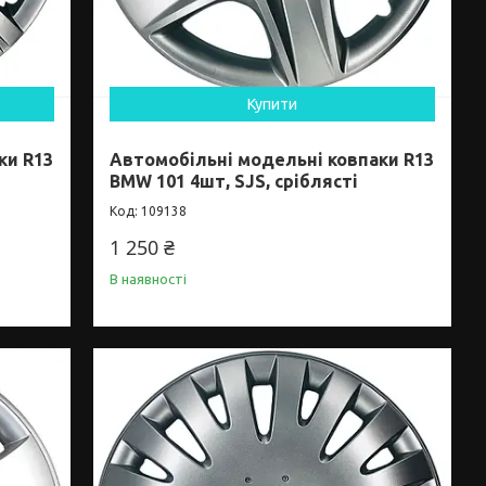
Купити
ки R13
Автомобільні модельні ковпаки R13
BMW 101 4шт, SJS, сріблясті
109138
1 250 ₴
В наявності