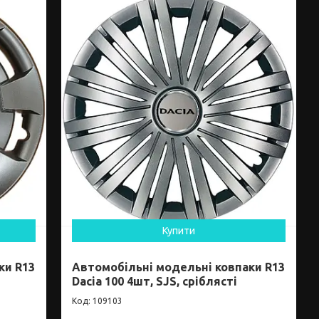
Купити
ки R13
Автомобільні модельні ковпаки R13
Dacia 100 4шт, SJS, сріблясті
109103