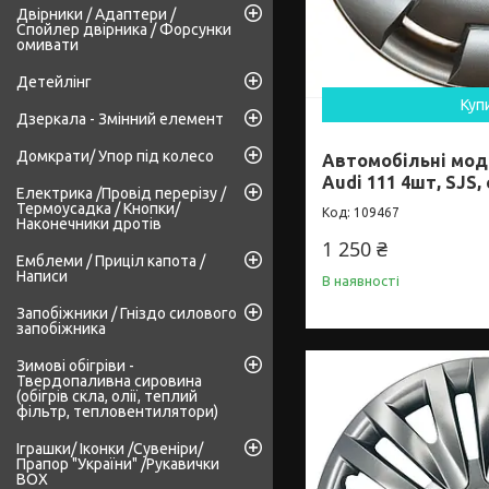
Двірники / Адаптери /
Спойлер двірника / Форсунки
омивати
Детейлінг
Куп
Дзеркала - Змінний елемент
Домкрати/ Упор під колесо
Автомобільні мод
Audi 111 4шт, SJS,
Електрика /Провід перерізу /
Термоусадка / Кнопки/
109467
Наконечники дротів
1 250 ₴
Емблеми / Приціл капота /
Написи
В наявності
Запобіжники / Гніздо силового
запобіжника
Зимові обігріви -
Твердопаливна сировина
(обігрів скла, олії, теплий
фільтр, тепловентилятори)
Іграшки/ Іконки /Сувеніри/
Прапор "України" /Рукавички
BOX