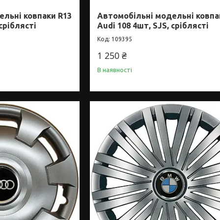
ельні ковпаки R13
Автомобільні модельні ковпа
 сріблясті
Audi 108 4шт, SJS, сріблясті
109395
1 250 ₴
В наявності