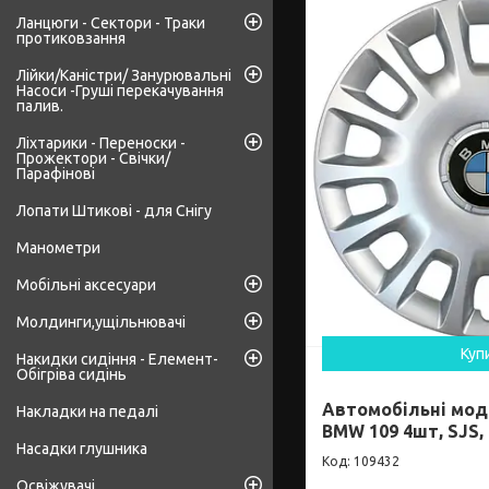
Ланцюги - Сектори - Траки
протиковзання
Лійки/Каністри/ Занурювальні
Насоси -Груші перекачування
палив.
Ліхтарики - Переноски -
Прожектори - Свічки/
Парафінові
Лопати Штикові - для Снігу
Манометри
Мобільні аксесуари
Молдинги,ущільнювачі
Куп
Накидки сидіння - Елемент-
Обігріва сидінь
Автомобільні мод
Накладки на педалі
BMW 109 4шт, SJS, 
Насадки глушника
109432
Освіжувачі