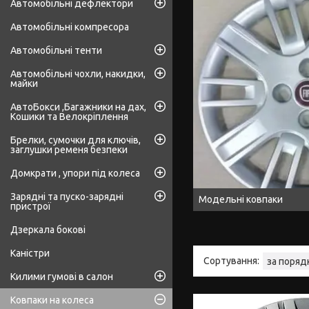
Автомобільні дефлектори
Автомобільні компресора
Автомобільні тенти
Автомобільні чохли, накидки,
майки
АвтоБокси ,Багажники на дах,
Кошики та Велокріплення
Брелки, сумочки для ключів,
заглушки ременя безпеки
Домкрати , упори під колеса
Зарядні та пуско-зарядні
Модельні ковпаки
пристрої
Дзеркала бокові
Каністри
Килими гумові в салон
Ковпаки на колеса