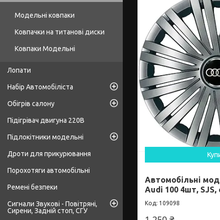
Модельні ковпаки
Ковпачки на титанові диски
Ковпаки Модельні
Лопати
Набір Автомобіліста
Обігрів салону
Підігрівач двигуна 220В
Підлокітники модельні
Дроти для прикурювання
Куп
Порохотяги автомобільні
Автомобільні мод
Ремені безпеки
Audi 100 4шт, SJS,
Сигнали Звукові - Повітряні,
109098
Сирени, Задній стоп, СГУ
1 250 ₴