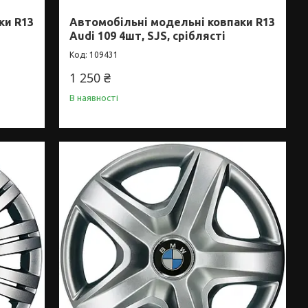
ки R13
Автомобільні модельні ковпаки R13
Audi 109 4шт, SJS, сріблясті
109431
1 250 ₴
В наявності