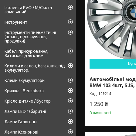
Ізолента PVC-3М/Скотч
армований
Інструмент
Інструменти пневматичні
(шланг, підкачування,
продувки)
Кабелі прикурювання,
Затискачі для клем
Куп
Килими в салон, багажник, під
акумулятор.
Автомобільні мод
Клеми акумуляторні
BMW 103 4шт, SJS, 
Кришка - Бензобака
109214
Крісло дитяче / Бустер
1 250 ₴
Лампи LED габаритні
В наявності
Лампи Галогенні
Лампи Ксенонові