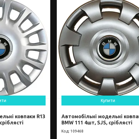
ити
Купити
ельні ковпаки R13
Автомобільні модельні ковпа
сріблясті
BMW 111 4шт, SJS, сріблясті
109468