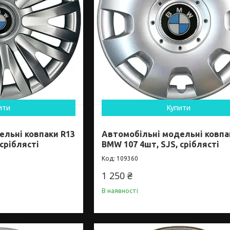
ити
Купити
ельні ковпаки R13
Автомобільні модельні ковпа
сріблясті
BMW 107 4шт, SJS, сріблясті
109360
1 250 ₴
В наявності