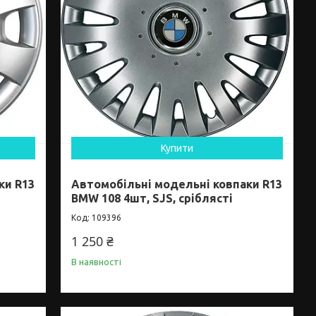
Купити
ки R13
Автомобільні модельні ковпаки R13
BMW 108 4шт, SJS, сріблясті
109396
1 250 ₴
В наявності