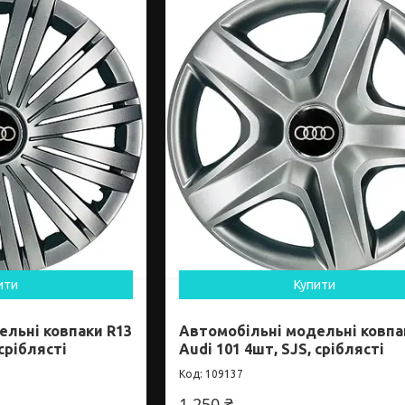
ити
Купити
ельні ковпаки R13
Автомобільні модельні ковпа
 сріблясті
Audi 101 4шт, SJS, сріблясті
109137
1 250 ₴