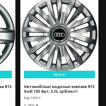
Купити
ки R13
Автомобільні модельні ковпаки R13
Audi 103 4шт, SJS, сріблясті
109213
1 250 ₴