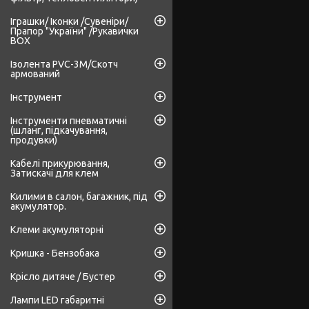
Іграшки/ Іконки /Сувеніри/
Прапор "України" /Рукавички
BOX
Ізолента PVC-3М/Скотч
армований
Інструмент
Інструменти пневматичні
(шланг, підкачування,
продувки)
Кабелі прикурювання,
Затискачі для клем
Килими в салон, багажник, під
акумулятор.
Клеми акумуляторні
Кришка - Бензобака
Крісло дитяче / Бустер
Лампи LED габаритні