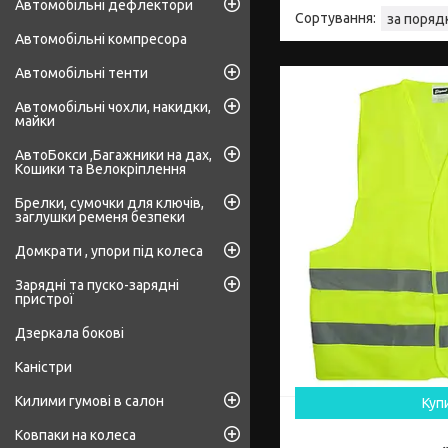
Автомобільні дефлектори
Автомобільні компресора
Автомобільні тенти
Автомобільні чохли, накидки,
майки
АвтоБокси ,Багажники на дах,
Кошики та Велокріплення
Брелки, сумочки для ключів,
заглушки ременя безпеки
Домкрати , упори під колеса
Зарядні та пуско-зарядні
пристрої
Дзеркала бокові
Каністри
Килими гумові в салон
Куп
Ковпаки на колеса