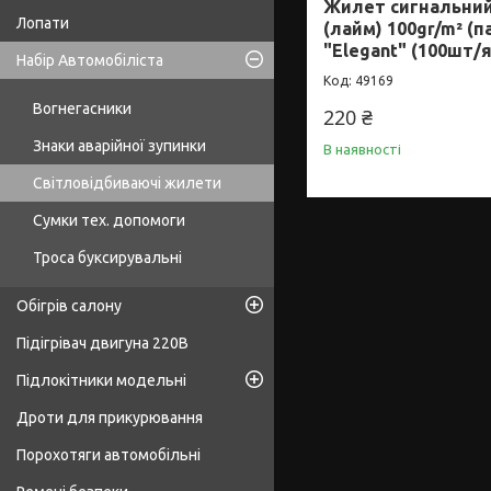
Жилет сигнальний
Лопати
(лайм) 100gr/m² (п
"Elegant" (100шт/
Набір Автомобіліста
49169
Вогнегасники
220 ₴
Знаки аварійної зупинки
В наявності
Світловідбиваючі жилети
Сумки тех. допомоги
Троса буксирувальні
Обігрів салону
Підігрівач двигуна 220В
Підлокітники модельні
Дроти для прикурювання
Порохотяги автомобільні