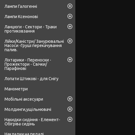
Лампи Галогенні
Лампи Ксенонові
Ланцюги - Сектори - Траки
протиковзання
Лійки/Каністри/ Занурювальні
Насоси -Груші перекачування
палив.
Ліхтарики - Переноски -
Прожектори - Свічки/
Парафінові
Лопати Штикові - для Снігу
Манометри
Мобільні аксесуари
Молдинги,ущільнювачі
Накидки сидіння - Елемент-
Обігріва сидінь
Накладки на педалі