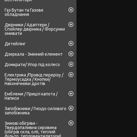
Газ Бутан та Газове
обладнання
Двірники / Адаптери /
Спойлер двірника / Форсунки
омивати
Детейлінг
Дзеркала - Змінний елемент
Домкрати/ Упор під колесо
Електрика /Провід перерізу /
Термоусадка / Кнопки/
Наконечники дротів
Емблеми / Приціл капота /
Написи
Запобіжники / Гніздо силового
запобіжника
Зимові обігріви -
Твердопаливна сировина
(обігрів скла, олії, теплий
фільтр, тепловентилятори)