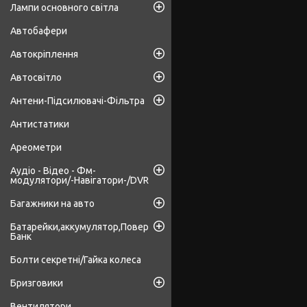
Лампи основного світла
Автобафери
Автокріплення
Автосвітло
Антени-Підсилювачі-Фільтра
Антистатики
Ареометри
Аудіо - Відео - Фм-
модулятори/-Навігатори-/DVR
Багажники на авто
Батарейки,аккумулятор,Повер
Банк
Болти секретні/Гайка колеса
Бризговики
Вентилятори