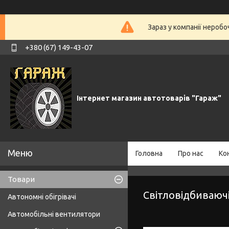
Зараз у компанії нероб
+380 (67) 149-43-07
Інтернет магазин автотоварів "Гараж"
Головна
Про нас
Ко
Товари
Світловідбиваюч
Автономні обігрівачі
Автомобільні вентилятори