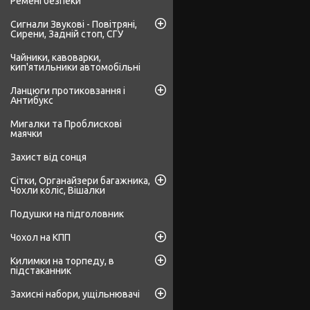
Ремені безпеки
Сигнали Звукові - Повітряні,
Сирени, Задній стоп, СГУ
Чайники, кавоварки,
кип'ятильники автомобільні
Ланцюги протиковзання і
Антибукс
Мигалки та Проблискові
маячки
Захист від сонця
Сітки, Органайзери багажника,
Чохли коліс, Вішалки
Подушки на підголовник
Чохол на КПП
Килимки на торпеду, в
підстаканник
Захисні набори, ущільнювачі