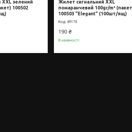
 XXL зелений
Жилет сигнальний XXL
акет) 100502
помаранчевий 100gr/m² (пакет
ящ)
100503 "Elegant" (100шт/ящ)
49170
190 ₴
В наявності