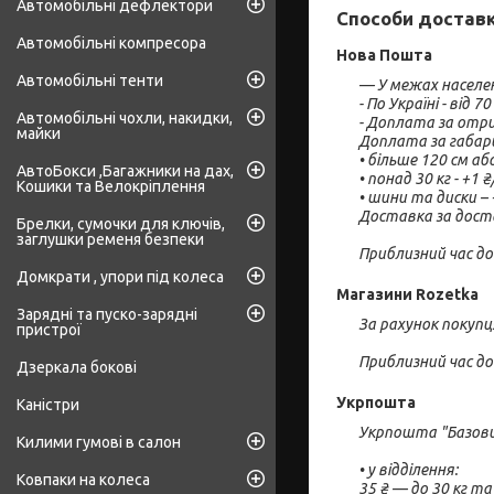
Автомобільні дефлектори
Способи достав
Автомобільні компресора
Нова Пошта
Автомобільні тенти
— У межах населен
- По Україні - від 70 
Автомобільні чохли, накидки,
- Доплата за отри
майки
Доплата за габари
• більше 120 см аб
АвтоБокси ,Багажники на дах,
• понад 30 кг - +1 ₴/
Кошики та Велокріплення
• шини та диски – 
Доставка за доста
Брелки, сумочки для ключів,
заглушки ременя безпеки
Приблизний час дос
Домкрати , упори під колеса
Магазини Rozetka
Зарядні та пуско-зарядні
За рахунок покупц
пристрої
Приблизний час дос
Дзеркала бокові
Укрпошта
Каністри
Укрпошта "Базовий
Килими гумові в салон
• у відділення:

Ковпаки на колеса
35 ₴ — до 30 кг та