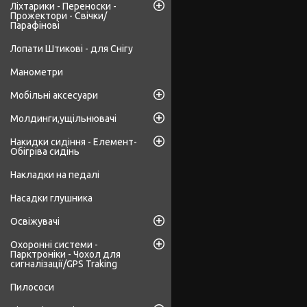
Ліхтарики - Переноски -
Прожектори - Свічки/
Парафінові
Лопати Штикові - для Снігу
Манометри
Мобільні аксесуари
Молдинги,ущільнювачі
Накидки сидіння - Елемент-
Обігріва сидінь
Накладки на педалі
Насадки глушника
Освіжувачі
Охоронні системи -
Парктроніки - Чохол для
сигналізації/GPS Traking
Пилососи