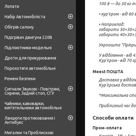
100 ₴ — до 30 кг т
Лопати
• кур'єром - від 60 ₴
Набір Автомобіліста
• Наприклад:

Обігрів салону
габарити 30×30×22
габарити 40×30×30
Підігрівач двигуна 220В
Укрпошта "Пріорит
Підлокітники модельні
У відділення - від 45
Дроти для прикурювання
Кур’єром - від 70 г
Порохотяги автомобільні
Meest ПОШТА
Ремені безпеки
Доставка у відділен
Кур'єрська доставка
Сигнали Звукові - Повітряні,
Сирени, Задній стоп, СГУ
*Максимальна стор
Чайники, кавоварки,
Приблизний час дос
кип'ятильники автомобільні
Способи оплати
Ланцюги протиковзання і
Антибукс
Пром-оплата
Мигалки та Проблискові