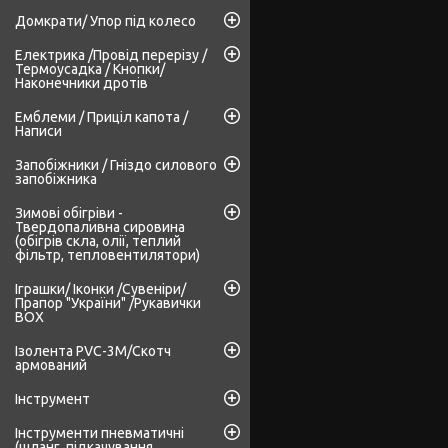
Домкрати/ Упор під колесо
Електрика /Провід перерізу /
Термоусадка / Кнопки/
Наконечники дротів
Емблеми / Приціл капота /
Написи
Запобіжники / Гніздо силового
запобіжника
Зимові обігріви -
Твердопаливна сировина
(обігрів скла, олії, теплий
фільтр, тепловентилятори)
Іграшки/ Іконки /Сувеніри/
Прапор "України" /Рукавички
BOX
Ізолента PVC-3М/Скотч
армований
Інструмент
Інструменти пневматичні
(шланг, підкачування,