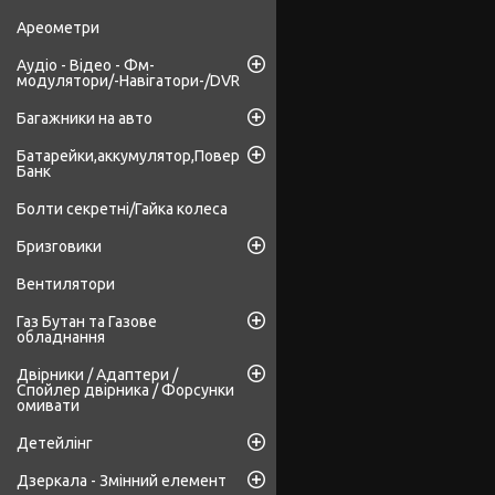
Ареометри
Аудіо - Відео - Фм-
модулятори/-Навігатори-/DVR
Багажники на авто
Батарейки,аккумулятор,Повер
Банк
Болти секретні/Гайка колеса
Бризговики
Вентилятори
Газ Бутан та Газове
обладнання
Двірники / Адаптери /
Спойлер двірника / Форсунки
омивати
Детейлінг
Дзеркала - Змінний елемент