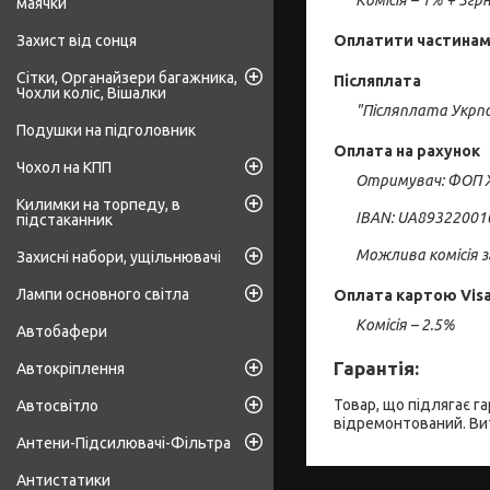
Комісія – 1% + 5гр
маячки
Захист від сонця
Оплатити частина
Сітки, Органайзери багажника,
Післяплата
Чохли коліс, Вішалки
"Післяплата Укрпо
Подушки на підголовник
Оплата на рахунок
Чохол на КПП
Отримувач: ФОП Ж
Килимки на торпеду, в
IBAN: UA89322001
підстаканник
Можлива комісія 
Захисні набори, ущільнювачі
Лампи основного світла
Оплата картою Visa
Комісія – 2.5%
Автобафери
Гарантія:
Автокріплення
Товар, що підлягає г
Автосвітло
відремонтований. Вит
Антени-Підсилювачі-Фільтра
Антистатики