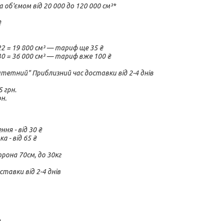
а об'ємом від 20 000 до 120 000 см³*



 = 19 800 см³ — тариф ще 35 ₴

 = 36 000 см³ — тариф вже 100 ₴

етний" Приблизний час доставки від 2-4 днів

 грн.

рн.
ня - від 30 ₴

 - від 65 ₴

она 70см, до 30кг

тавки від 2-4 днів