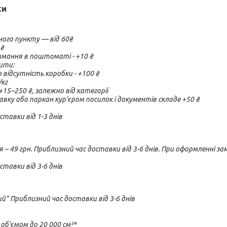
ки
ого пункту — від 60₴

₴

мання в поштоматі - +10 ₴

ти:

о відсутність коробки - +100 ₴

кг

+15–250 ₴, залежно від категорії

вку або паркан кур'єром посилок і документів складе +50 ₴

тавки від 1-3 днів
я – 49 грн. Приблизний час доставки від 3-6 днів. При оформленні 
тавки від 3-6 днів
" Приблизний час доставки від 3-6 днів

 об'ємом до 20 000 см³*
