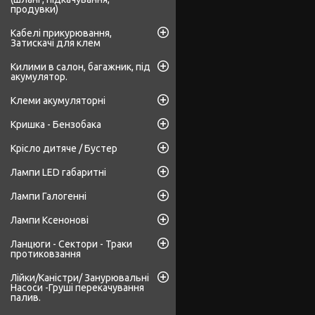
продувки)
Кабелі прикурювання,
Затискачі для клем
Килими в салон, багажник, під
акумулятор.
Клеми акумуляторні
Кришка - Бензобака
Крісло дитяче / Бустер
Лампи LED габаритні
Лампи Галогенні
Лампи Ксенонові
Ланцюги - Сектори - Траки
протиковзання
Лійки/Каністри/ Занурювальні
Насоси -Груші перекачування
палив.