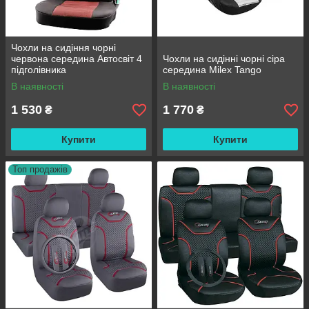
Чохли на сидіння чорні
червона середина Автосвіт 4
Чохли на сидінні чорні сіра
підголівника
середина Milex Tango
В наявності
В наявності
1 530
1 770
₴
₴
Купити
Купити
Топ продажів