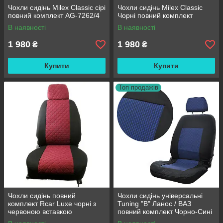
Чохли сидінь Milex Classic сірі
Чохли сидінь Milex Classic
повний комплект AG-7262/4
Чорні повний комплект
В наявності
В наявності
1 980
1 980
₴
₴
Купити
Купити
Топ продажів
Чохли сидінь повний
Чохли сидінь універсальні
комплект Rcar Luxe чорні з
Tuning "B" Ланос / ВАЗ
червоною вставкою
повний комплект Чорно-Сині