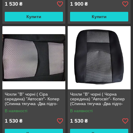
1 530
1 900
₴
₴
Купити
Купити
Чохли ''В'' чорні ( Сіра
Чохли ''В'' чорні ( Чорна
середина) "Автосвіт"- Копер
середина) "Автосвіт"- Копер
(Спинка тягучка -Два підго-
(Спинка тягучка -Два підго-
ка)
ка)
В наявності
В наявності
1 530
1 530
₴
₴