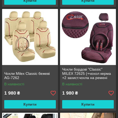
Купити
Купити
Чохли бордові "Classic"
Чохли Milex Classic бежеві
MILEX 72625 (+чохол керма
AG-7262
+2 захист.чохла на ремені
безоп) (6шт/ящ)
В наявності
В наявності
1 980
1 980
₴
₴
Купити
Купити