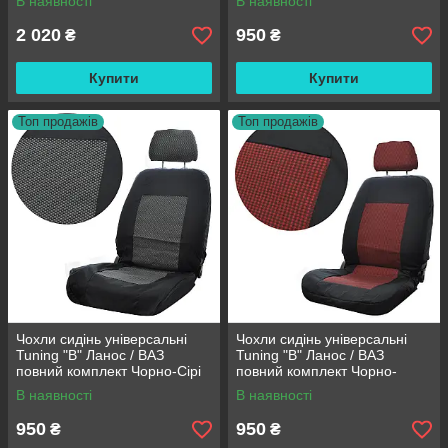
В наявності
В наявності
2 020
950
₴
₴
Купити
Купити
Топ продажів
Топ продажів
Чохли сидінь універсальні
Чохли сидінь універсальні
Tuning "B" Ланос / ВАЗ
Tuning "B" Ланос / ВАЗ
повний комплект Чорно-Сірі
повний комплект Чорно-
Червоні
В наявності
В наявності
950
950
₴
₴