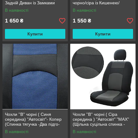
Задній Диван із Замками
чорно/сіра із Кишенею/
роздільний - 2 замка
Замком спинка.Задній Диван
В наявності
В наявності
-2 Замка
1 650
1 550
₴
₴
Купити
Купити
Чохли ''В'' чорні ( Синя
Чохли ''В'' чорні ( Сіра
середина) "Автосвіт"- Копер
середина ) "Автосвіт" "MAX"
(Спинка тягучка -Два підго-
(Щільна суцільна спинка -
ка)
Два підг-ка)
В наявності
В наявності