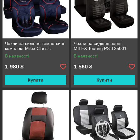
Чохли на сидіння темно-сині
Чохли на сидіння чорні
комплект Milex Classic
MILEX Touring PS-T25001
В наявності
В наявності
1 980
1 560
₴
₴
Купити
Купити