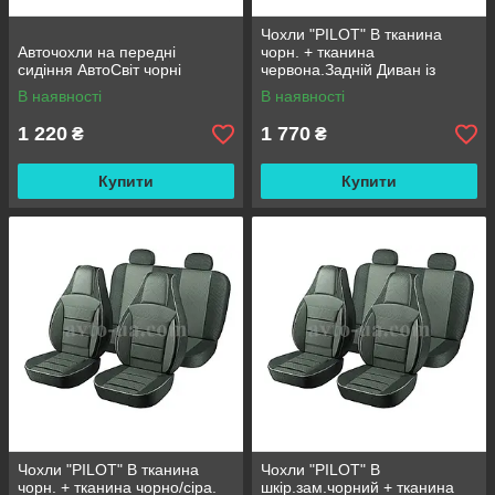
Чохли "PILOT" B тканина
Авточохли на передні
чорн. + тканина
сидіння АвтоСвіт чорні
червона.Задній Диван із
Замками роздільний - 2
В наявності
В наявності
замка
1 220
1 770
₴
₴
Купити
Купити
Чохли "PILOT" B тканина
Чохли "PILOT" B
чорн. + тканина чорно/сіра.
шкір.зам.чорний + тканина