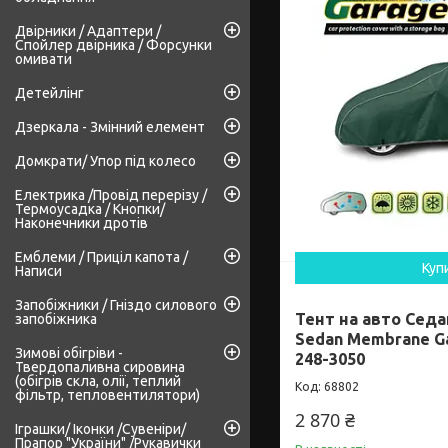
Двірники / Адаптери /
Спойлер двірника / Форсунки
омивати
Детейлінг
Дзеркала - Змінний елемент
Домкрати/ Упор під колесо
Електрика /Провід перерізу /
Термоусадка / Кнопки/
Наконечники дротів
Емблеми / Приціл капота /
Куп
Написи
Запобіжники / Гніздо силового
Тент на авто Седа
запобіжника
Sedan Membrane Ga
Зимові обігріви -
248-3050
Твердопаливна сировина
(обігрів скла, олії, теплий
68802
фільтр, тепловентилятори)
2 870 ₴
Іграшки/ Іконки /Сувеніри/
Прапор "України" /Рукавички