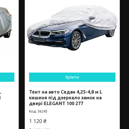
Купити
L
Тент на авто Седан 4,25-4,8 м L
1
кишеня під дзеркало замок на
двері ELEGANT 100 277
56243
1 120 ₴