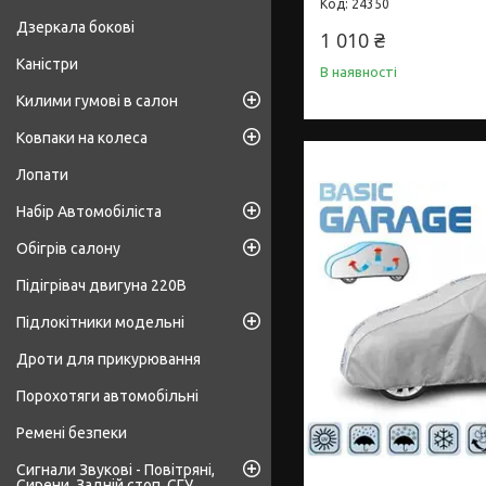
24350
Дзеркала бокові
1 010 ₴
Каністри
В наявності
Килими гумові в салон
Ковпаки на колеса
Лопати
Набір Автомобіліста
Обігрів салону
Підігрівач двигуна 220В
Підлокітники модельні
Дроти для прикурювання
Порохотяги автомобільні
Ремені безпеки
Сигнали Звукові - Повітряні,
Сирени, Задній стоп, СГУ