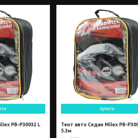
ити
Купити
ilex PB-P30032 L
Тент авто Седан Milex PB-P30
5.3м