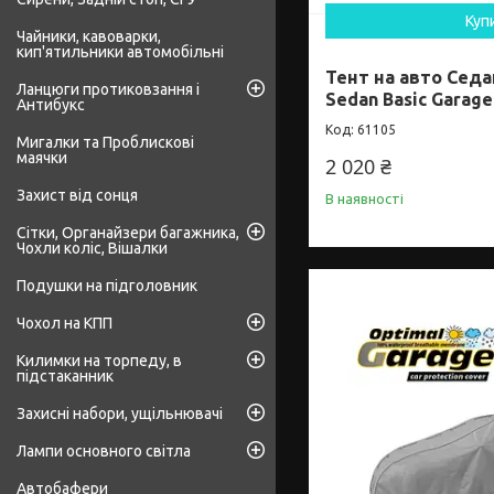
Куп
Чайники, кавоварки,
кип'ятильники автомобільні
Тент на авто Седан
Ланцюги протиковзання і
Sedan Basic Garage
Антибукс
61105
Мигалки та Проблискові
маячки
2 020 ₴
Захист від сонця
В наявності
Сітки, Органайзери багажника,
Чохли коліс, Вішалки
Подушки на підголовник
Чохол на КПП
Килимки на торпеду, в
підстаканник
Захисні набори, ущільнювачі
Лампи основного світла
Автобафери