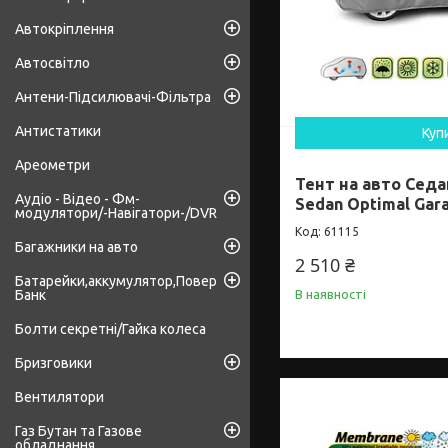
Автокріплення
Автосвітло
Антени-Підсилювачі-Фільтра
Антистатики
Куп
Ареометри
Тент на авто Седан
Аудіо - Відео - Фм-
Sedan Optimal Gar
модулятори/-Навігатори-/DVR
61115
Багажники на авто
2 510 ₴
Батарейки,аккумулятор,Повер
Банк
В наявності
Болти секретні/Гайка колеса
Бризговики
Вентилятори
Газ Бутан та Газове
обладнання