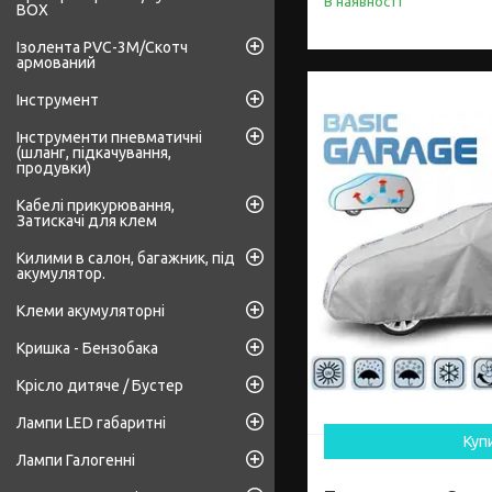
В наявності
BOX
Ізолента PVC-3М/Скотч
армований
Інструмент
Інструменти пневматичні
(шланг, підкачування,
продувки)
Кабелі прикурювання,
Затискачі для клем
Килими в салон, багажник, під
акумулятор.
Клеми акумуляторні
Кришка - Бензобака
Крісло дитяче / Бустер
Лампи LED габаритні
Куп
Лампи Галогенні