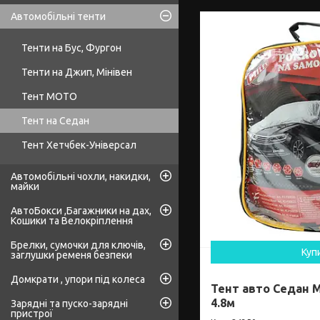
Автомобільні тенти
Тенти на Бус, Фургон
Тенти на Джип, Мінівен
Тент МОТО
Тент на Седан
Тент Хетчбек-Універсал
Автомобільні чохли, накидки,
майки
АвтоБокси ,Багажники на дах,
Кошики та Велокріплення
Брелки, сумочки для ключів,
Куп
заглушки ременя безпеки
Домкрати , упори під колеса
Тент авто Седан M
4.8м
Зарядні та пуско-зарядні
пристрої