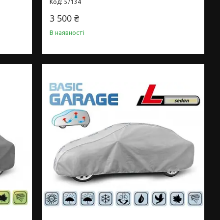
57134
3 500 ₴
В наявності