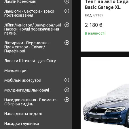
Тент на авто Седан
Лампи Ксенонові
Basic Garage XL
Ланцюги - Сектори - Траки
протиковзання
61109
2 180 ₴
Лійки/Каністри/ Занурювальні
Насоси -Груші перекачування
палив.
В наявності
Ліхтарики - Переноски -
Прожектори - Свічки/
Парафінові
Лопати Штикові - для Снігу
Манометри
Мобільні аксесуари
Молдинги,ущільнювачі
Накидки сидіння - Елемент-
Обігріва сидінь
Накладки на педалі
Насадки глушника