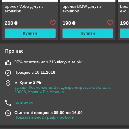
Брелок Volvo джгут з
Брелок BMW джгут з
Брел
екошкіри
екошкіри
екош
200
190
190
₴
₴
Купити
Купити
Про нас
97% позитивних з 316 відгуків за рік
Працює з 10.11.2018
м. Кривий Ріг
вулиця Космонавтів, 27, Дніпропетровська область,
50008, Кривий Ріг, Україна
Контакти
Сьогодні працює з 09:00 до 16:00
Показати весь графік роботи